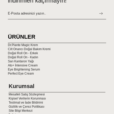
indirimleri kaçırmayın!
Kullanım Şekli
Dr.Plante Cream RR cilt bakım kremini sabah ve akşam olmak
üzere, parmak uçlarınıza alarak hafif dokunuşlarla aşağıdan
yukarıya doğru cildinize uygulayabilirsiniz. Uygulama öncesi
cildinizin temiz olması, daha etkili sonuçlar almanızı sağlar.
ÜRÜNLER
İçerik
Dr.Plante Magic Krem
AQUA, HYPERICUM PERFORATUM OIL, PANTHENOL,
Cilt Onarıcı Doğal Bakım Kremi
CETEARYL ALCOHOL, DIMETHICONE, GLYCERYL STEARATE,
Doğal Roll On - Erkek
COCO-CAPRYLATE/CAPRATE, ALLANTOIN, BIS-
Doğal Roll On - Kadın
Sarı Kantaron Yağı
DIGLYCERYLPOLYACYLADIPATE-2, ALOE BARBADENSIS LEAF
Ato+ İntensive Cream
JUICE, STEARIC ACID, SODIUM LAUROYLGLUTAMATE,
Eye Brightening Serum
UNDECANE, TRIDECANE, PEG-100 STEARATE,
Perfect Eye Cream
PHENOXYETHANOL.
Kurumsal
Mesafeli Satış Sözleşmesi
Kişisel Verilerin Korunması
Hacim
100 ml
Teslimat ve İade Bildirimi
Gizlilik ve Çerez Politikası
Site Bilgi Merkezi